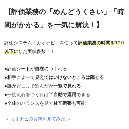
【評価業務の「めんどうくさい」「時
間がかかる」を一気に解決！】
評価システム「カオナビ」を使って
評価業務の時間を1/10
以下に
した実績多数！！
●評価シートが
自在に
つくれる
●相手によって
見えてはいけないところは隠せる
●誰がどこまで進んだか
一覧で見れる
●一度流れをつくれば
半自動で運用
できる
●全体のバランスを見て
甘辛調整
も可能
⇒
カオナビの資料を見てみたい