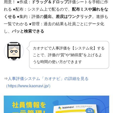
用意！ ●作成：
ドラッグ＆ドロップ
評価シートを手軽に作
れる ●配布：システム上で配るので、
配布ミスや漏れをな
くせる
●集約：評価の
提出、差戻はワンクリック
。進捗も
一覧でわかる ●管理：過去の結果も社員ごとにデータ化
し、
パッと検索できる
カオナビで人事評価を【システム化】する
ことで、評価の“質”や“納得度”を上げるよ
うな時間の使い方ができます
⇒
人事評価システム「カオナビ」の詳細を見る
（https://www.kaonavi.jp/）