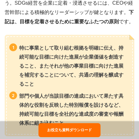
う。SDGs経営を企業に定着・浸透させるには、CEOや経
営幹部による積極的なリーダーシップが鍵となります。
下
記は、目標を定着させるために重要なふたつの原則
です。
特に事業として取り組む根拠を明確に伝え、持
続可能な目標に向けた進展が企業価値を創造す
ること、またそれが他の事業目標に向けた進展
を補完することについて、共通の理解を醸成す
ること
部門や個人が当該目標の達成において果たす具
体的な役割を反映した特別報償を設けるなど、
持続可能な目標を全社的な達成度の審査や報酬
体系に組み込むこと
お役立ち資料ダウンロード