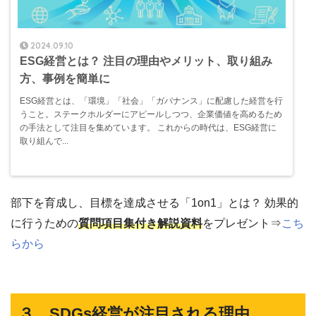
2024.09.10
ESG経営とは？ 注目の理由やメリット、取り組み
方、事例を簡単に
ESG経営とは、「環境」「社会」「ガバナンス」に配慮した経営を行
うこと。ステークホルダーにアピールしつつ、企業価値を高めるため
の手法として注目を集めています。 これからの時代は、ESG経営に
取り組んで...
部下を育成し、目標を達成させる「1on1」とは？ 効果的
に行うための
質問項目集付き解説資料
をプレゼント⇒
こち
らから
３．SDGs経営が注目される理由