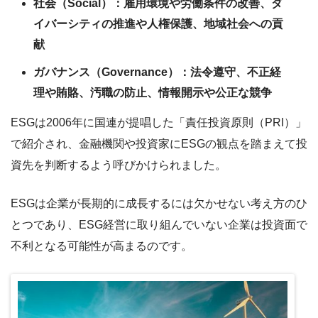
社会（Social）：雇用環境や労働条件の改善、ダ
イバーシティの推進や人権保護、地域社会への貢
献
ガバナンス（Governance）：法令遵守、不正経
理や賄賂、汚職の防止、情報開示や公正な競争
ESGは2006年に国連が提唱した「責任投資原則（PRI）」
で紹介され、金融機関や投資家にESGの観点を踏まえて投
資先を判断するよう呼びかけられました。
ESGは企業が長期的に成長するには欠かせない考え方のひ
とつであり、ESG経営に取り組んでいない企業は投資面で
不利となる可能性が高まるのです。