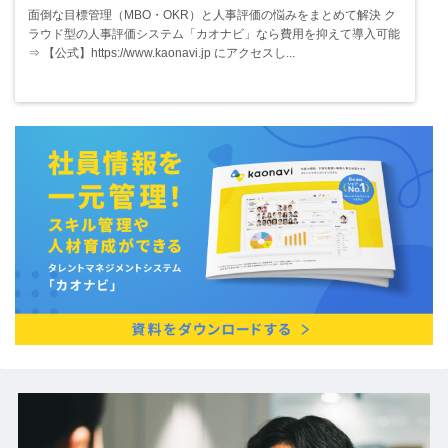
面倒な目標管理（MBO・OKR）と人事評価の悩みをまとめて解決 ク
ラウド型の人事評価システム「カオナビ」なら費用を抑えて導入可能
⇒ 【公式】https://www.kaonavi.jp にアクセスし...