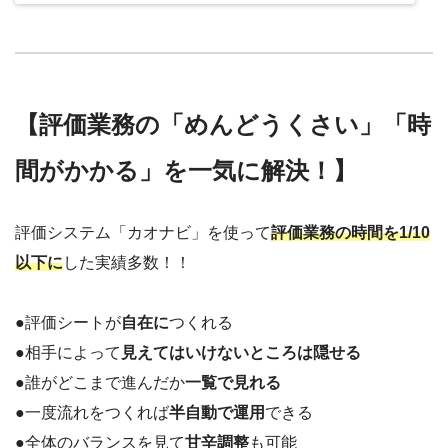
【評価業務の「めんどうくさい」「時
間がかかる」を一気に解決！】
評価システム「カオナビ」を使って
評価業務の時間を1/10
以下に
した実績多数！！
●評価シートが
自在に
つくれる
●相手によって
見えてはいけないところは隠せる
●誰がどこまで進んだか
一覧で見れる
●一度流れをつくれば
半自動で運用
できる
●全体のバランスを見て
甘辛調整
も可能