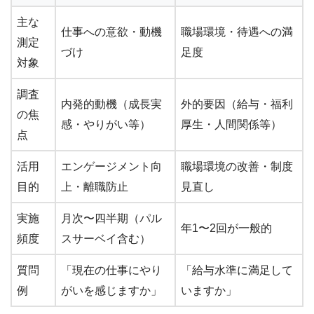
主な
仕事への意欲・動機
職場環境・待遇への満
測定
づけ
足度
対象
調査
内発的動機（成長実
外的要因（給与・福利
の焦
感・やりがい等）
厚生・人間関係等）
点
活用
エンゲージメント向
職場環境の改善・制度
目的
上・離職防止
見直し
実施
月次〜四半期（パル
年1〜2回が一般的
頻度
スサーベイ含む）
質問
「現在の仕事にやり
「給与水準に満足して
例
がいを感じますか」
いますか」