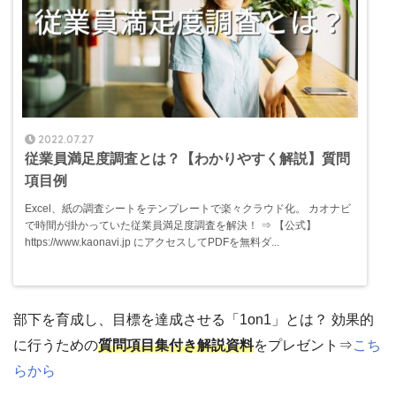
2022.07.27
従業員満足度調査とは？【わかりやすく解説】質問
項目例
Excel、紙の調査シートをテンプレートで楽々クラウド化。 カオナビ
で時間が掛かっていた従業員満足度調査を解決！ ⇒ 【公式】
https://www.kaonavi.jp にアクセスしてPDFを無料ダ...
部下を育成し、目標を達成させる「1on1」とは？ 効果的
に行うための
質問項目集付き解説資料
をプレゼント⇒
こち
らから