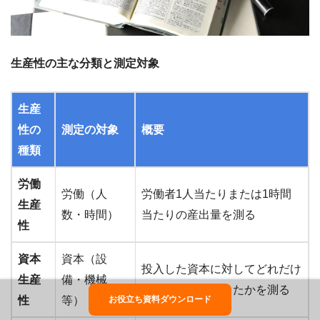
生産性の主な分類と測定対象
生産
性の
測定の対象
概要
種類
労働
労働（人
労働者1人当たりまたは1時間
生産
数・時間）
当たりの産出量を測る
性
資本
資本（設
投入した資本に対してどれだけ
生産
備・機械
の成果を生み出したかを測る
性
等）
お役立ち資料ダウンロード