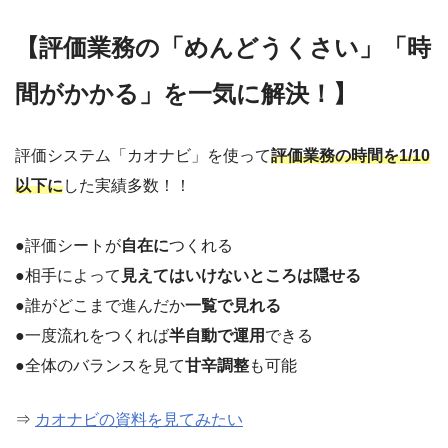
【評価業務の「めんどうくさい」「時
間がかかる」を一気に解決！】
評価システム「カオナビ」を使って
評価業務の時間を1/10
以下に
した実績多数！！
●評価シートが
自在に
つくれる
●相手によって
見えてはいけないところは隠せる
●誰がどこまで進んだか
一覧で見れる
●一度流れをつくれば
半自動で運用
できる
●全体のバランスを見て
甘辛調整
も可能
⇒
カオナビの資料を見てみたい