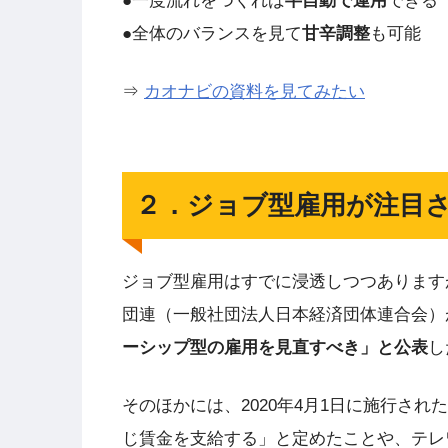
●一度流れをつくれば
半自動で運用
できる
●全体のバランスを見て
甘辛調整
も可能
⇒
カオナビの資料を見てみたい
２．ジョブ型雇用が注目
ジョブ型雇用はすでに浸透しつつあります
団連（一般社団法人日本経済団体連合会）
ーシップ型の雇用を見直すべき」と公表
し
そのほかには、2020年4月1日に施行さ
じ賃金を支給する」と定めたことや、テレ