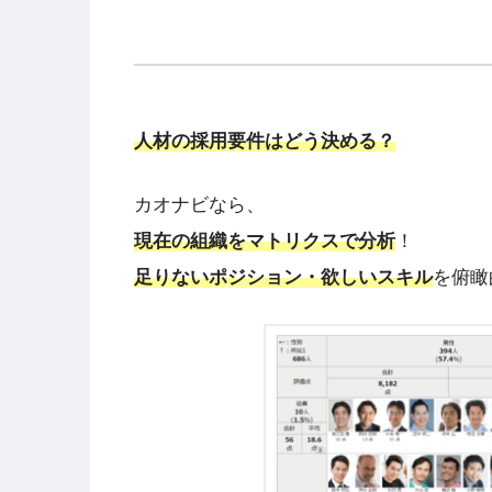
人材の採用要件はどう決める？
カオナビなら、
現在の組織をマトリクスで分析
！
足りないポジション・欲しいスキル
を俯瞰