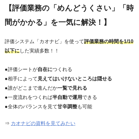
【評価業務の「めんどうくさい」「時
間がかかる」を一気に解決！】
評価システム「カオナビ」を使って
評価業務の時間を1/10
以下に
した実績多数！！
●評価シートが
自在に
つくれる
●相手によって
見えてはいけないところは隠せる
●誰がどこまで進んだか
一覧で見れる
●一度流れをつくれば
半自動で運用
できる
●全体のバランスを見て
甘辛調整
も可能
⇒
カオナビの資料を見てみたい