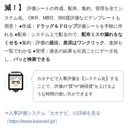
減！】
評価シートの作成、配布、集約、管理を全てシ
ステム化。 OKR、MBO、360度評価などテンプレートも
用意！ ●作成：
ドラッグ＆ドロップ
評価シートを手軽に作
れる ●配布：システム上で配るので、
配布ミスや漏れをな
くせる
●集約：評価の
提出、差戻はワンクリック
。進捗も
一覧でわかる ●管理：過去の結果も社員ごとにデータ化
し、
パッと検索できる
カオナビで人事評価を【システム化】する
ことで、評価の“質”や“納得度”を上げるよ
うな時間の使い方ができます
⇒
人事評価システム「カオナビ」の詳細を見る
（https://www.kaonavi.jp/）