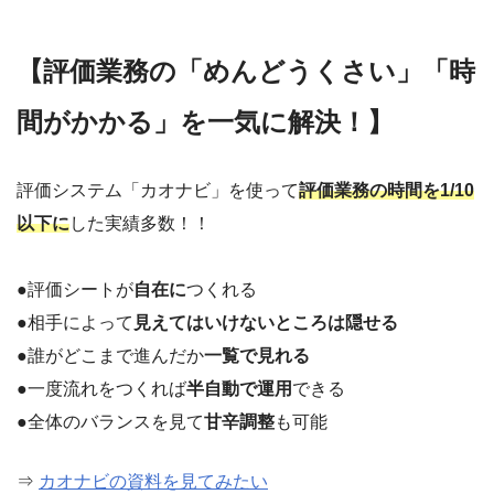
【評価業務の「めんどうくさい」「時
間がかかる」を一気に解決！】
評価システム「カオナビ」を使って
評価業務の時間を1/10
以下に
した実績多数！！
●評価シートが
自在に
つくれる
●相手によって
見えてはいけないところは隠せる
●誰がどこまで進んだか
一覧で見れる
●一度流れをつくれば
半自動で運用
できる
●全体のバランスを見て
甘辛調整
も可能
⇒
カオナビの資料を見てみたい