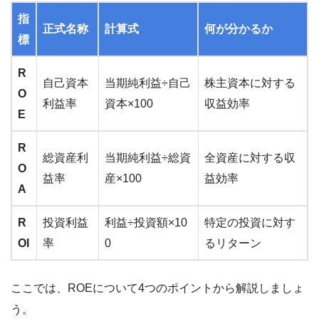
指
正式名称
計算式
何が分かるか
標
R
自己資本
当期純利益÷自己
株主資本に対する
O
利益率
資本×100
収益効率
E
R
総資産利
当期純利益÷総資
全資産に対する収
O
益率
産×100
益効率
A
R
投資利益
利益÷投資額×10
特定の投資に対す
OI
率
0
るリターン
ここでは、ROEについて4つのポイントから解説しましょ
う。