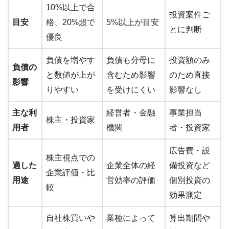
10%以上で合
投資案件ご
目安
格、20%超で
5%以上が目安
とに判断
優良
負債を増やす
負債も分母に
投資額のみ
負債の
と数値が上が
含むため影響
のため直接
影響
りやすい
を受けにくい
影響なし
主な利
経営者・金融
事業担当
株主・投資家
用者
機関
者・投資家
広告費・設
株主視点での
適した
企業全体の経
備投資など
企業評価・比
用途
営効率の評価
個別投資の
較
効果測定
自社株買いや
業種によって
算出期間や