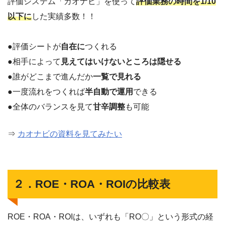
評価システム「カオナビ」を使って
評価業務の時間を1/10
以下に
した実績多数！！
●評価シートが
自在に
つくれる
●相手によって
見えてはいけないところは隠せる
●誰がどこまで進んだか
一覧で見れる
●一度流れをつくれば
半自動で運用
できる
●全体のバランスを見て
甘辛調整
も可能
⇒
カオナビの資料を見てみたい
２．ROE・ROA・ROIの比較表
ROE・ROA・ROIは、いずれも「RO〇」という形式の経