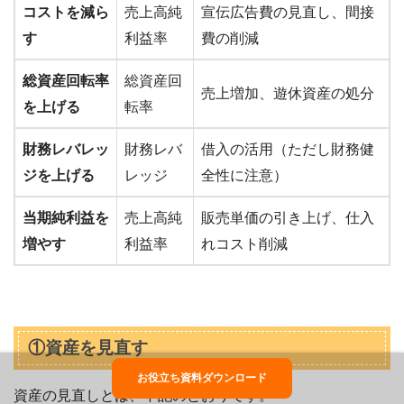
コストを減ら
売上高純
宣伝広告費の見直し、間接
す
利益率
費の削減
総資産回転率
総資産回
売上増加、遊休資産の処分
を上げる
転率
財務レバレッ
財務レバ
借入の活用（ただし財務健
ジを上げる
レッジ
全性に注意）
当期純利益を
売上高純
販売単価の引き上げ、仕入
増やす
利益率
れコスト削減
①資産を見直す
お役立ち資料ダウンロード
資産の見直しとは、下記のとおりです。