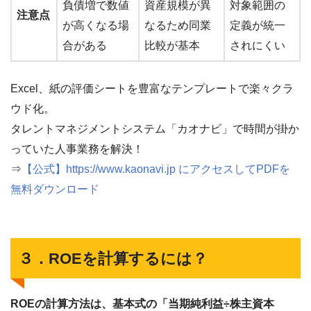
負債増で数値
資産規模が異
対象範囲の
注意点
が高くなる場
なるため同業
定義が統一
合がある
比較が基本
されにくい
Excel、紙の評価シートを豊富なテンプレートで楽々クラ
ウド化。
タレントマネジメントシステム「カオナビ」で時間が掛か
っていた人事業務を解決！
⇒
【公式】https://www.kaonavi.jp にアクセスしてPDFを
無料ダウンロード
３．ROEを計算するには？
ROEの計算方法は、基本式の「当期純利益÷株主資本