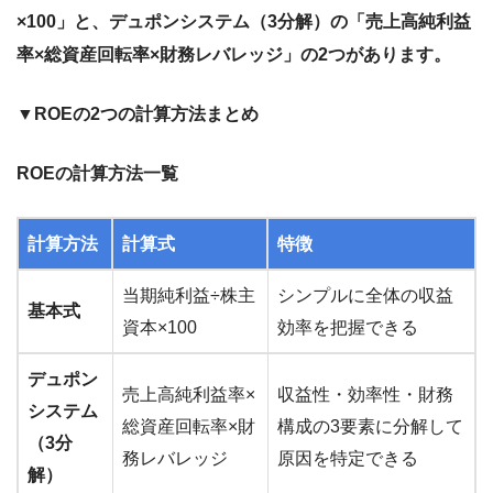
×100」と、デュポンシステム（3分解）の「売上高純利益
率×総資産回転率×財務レバレッジ」の2つがあります。
▼ROEの2つの計算方法まとめ
ROEの計算方法一覧
計算方法
計算式
特徴
当期純利益÷株主
シンプルに全体の収益
基本式
資本×100
効率を把握できる
デュポン
売上高純利益率×
収益性・効率性・財務
システム
総資産回転率×財
構成の3要素に分解して
（3分
務レバレッジ
原因を特定できる
解）