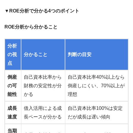
▼ROE分析で分かる4つのポイント
ROE分析から分かること
分析
の視
分かること
判断の目安
点
倒産
自己資本比率から
自己資本比率40%以上なら
の可
財務の安定性が分
倒産しにくい、70%以上が
能性
かる
理想
成長
借入活用による成
自己資本比率100%は安定
速度
長ペースが分かる
だが成長は遅い傾向
当期