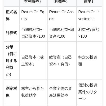
本利益率）
利益率）
益率）
正式名
Return On Eq
Return On Ass
Return On In
称
uity
ets
vestment
当期純利益÷
当期純利益÷総
利益÷投資額
計算式
自己資本×100
資産×100
×100
分母
（何に
自己資本（株
総資産（自己
特定の投資
対する
主資本）
資本＋負債）
額
利益
か）
個別の投資
測定対
株主から見た
企業全体の資
案件のリタ
象
収益効率
産活用効率
ーン