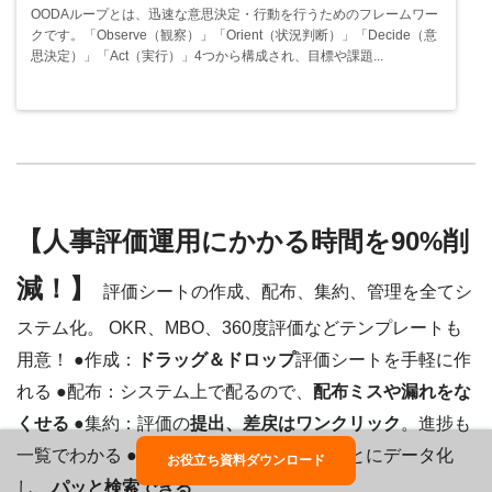
OODAループとは、迅速な意思決定・行動を行うためのフレームワー
クです。「Observe（観察）」「Orient（状況判断）」「Decide（意
思決定）」「Act（実行）」4つから構成され、目標や課題...
【人事評価運用にかかる時間を90%削
減！】
評価シートの作成、配布、集約、管理を全てシ
ステム化。 OKR、MBO、360度評価などテンプレートも
用意！ ●作成：
ドラッグ＆ドロップ
評価シートを手軽に作
れる ●配布：システム上で配るので、
配布ミスや漏れをな
くせる
●集約：評価の
提出、差戻はワンクリック
。進捗も
一覧でわかる ●管理：過去の結果も社員ごとにデータ化
お役立ち資料ダウンロード
し、
パッと検索できる