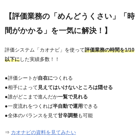
【評価業務の「めんどうくさい」「時
間がかかる」を一気に解決！】
評価システム「カオナビ」を使って
評価業務の時間を1/10
以下に
した実績多数！！
●評価シートが
自在に
つくれる
●相手によって
見えてはいけないところは隠せる
●誰がどこまで進んだか
一覧で見れる
●一度流れをつくれば
半自動で運用
できる
●全体のバランスを見て
甘辛調整
も可能
⇒
カオナビの資料を見てみたい