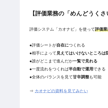
【評価業務の「めんどうくさ
評価システム「カオナビ」を使って
評価業
●評価シートが
自在に
つくれる
●相手によって
見えてはいけないところは
●誰がどこまで進んだか
一覧で見れる
●一度流れをつくれば
半自動で運用
できる
●全体のバランスを見て
甘辛調整
も可能
⇒
カオナビの資料を見てみたい