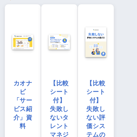
カオナ
【比較
【比較
ビ
シート
シート
「サー
付】
付】
ビス紹
失敗し
失敗し
介」資
ないタ
ない評
料
レント
価シス
マネジ
テムの