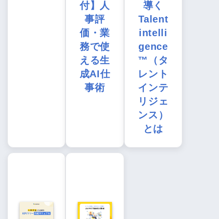
付】人
導く
事評
Talent
価・業
intelli
務で使
gence
える生
™（タ
成AI仕
レント
事術
インテ
リジェ
ンス）
とは