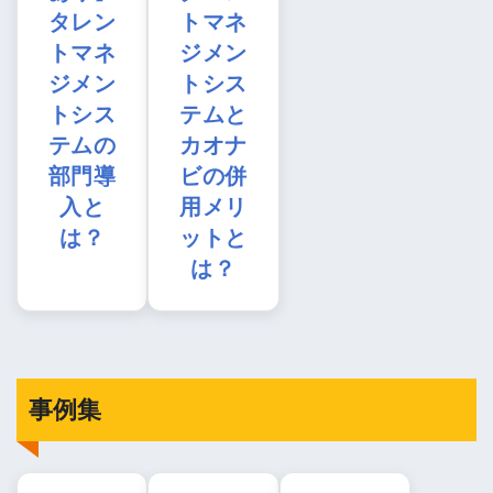
タレン
トマネ
トマネ
ジメン
ジメン
トシス
トシス
テムと
テムの
カオナ
部門導
ビの併
入と
用メリ
は？
ットと
は？
事例集