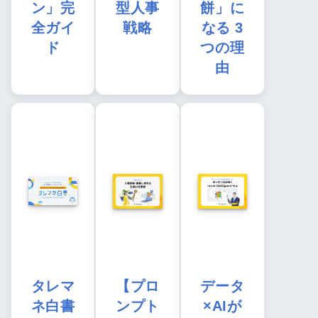
ン」完
型人事
餅」に
全ガイ
戦略
なる 3
ド
つの理
由
タレマ
【プロ
データ
ネ白書
ンプト
×AIが