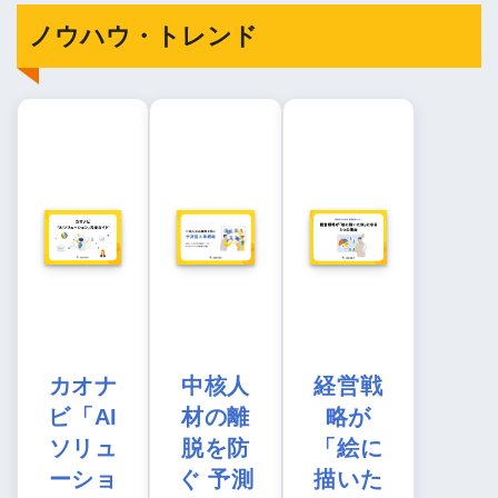
ノウハウ・トレンド
カオナ
中核人
経営戦
ビ「AI
材の離
略が
ソリュ
脱を防
「絵に
ーショ
ぐ 予測
描いた