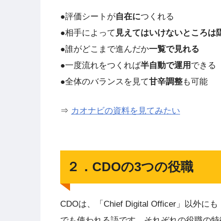
●評価シートが
自在に
つくれる
●相手によって
見えてはいけないところは
●誰がどこまで進んだか
一覧で見れる
●一度流れをつくれば
半自動で運用
できる
●全体のバランスを見て
甘辛調整
も可能
⇒
カオナビの資料を見てみたい
２．CDOの3つの役職
CDOは、「Chief Digital Officer」以外にも「
でも使われる語です。それぞれの役職の特