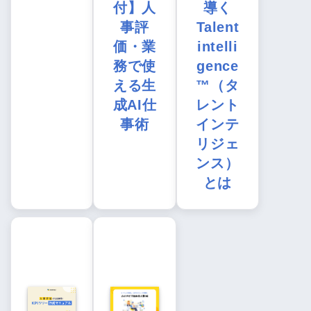
付】人
導く
事評
Talent
価・業
intelli
務で使
gence
える生
™（タ
成AI仕
レント
事術
インテ
リジェ
ンス）
とは