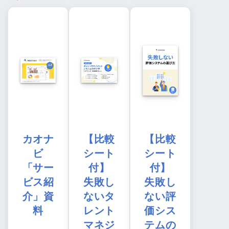
カオナ
【比較
【比較
ビ
シート
シート
「サー
付】
付】
ビス紹
失敗し
失敗し
介」資
ないタ
ない評
料
レント
価シス
マネジ
テムの