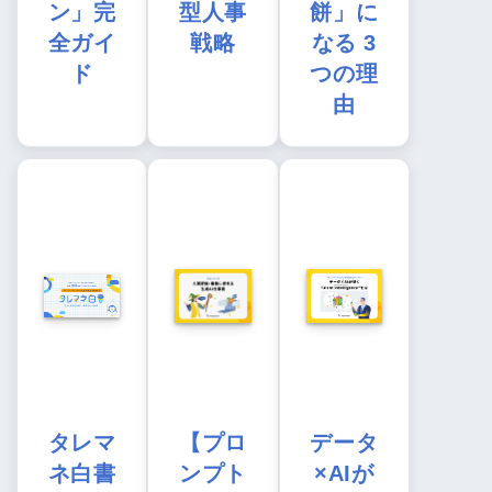
ン」完
型人事
餅」に
全ガイ
戦略
なる 3
ド
つの理
由
タレマ
【プロ
データ
ネ白書
ンプト
×AIが