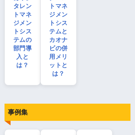
タレン
トマネ
トマネ
ジメン
ジメン
トシス
トシス
テムと
テムの
カオナ
部門導
ビの併
入と
用メリ
は？
ットと
は？
事例集