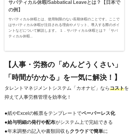
サバティカル休暇/Sabbatical Leaveとは？【日本で
の例】
サバティカル休暇とは、使用制限のない長期休暇のことです。ここで
はサバティカル休暇が注目される理由やメリット、導入する際のポイ
ントなどについて解説します。 １．サバティカル休暇とは？ 「サバ
ティカル休暇...
【人事・労務の「めんどうくさい」
「時間がかかる」を一気に解決！】
タレントマネジメントシステム「カオナビ」なら
コスト
を
抑えて人事労務管理を効率化！
●紙やExcelの帳票をテンプレートで
ペーパーレス化
●
給与明細の発行や配布
がシステム上で完結できる
●年末調整の記入や書類回収も
クラウドで簡単
に