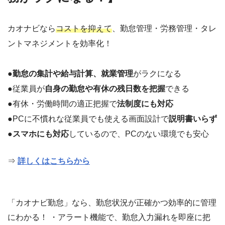
カオナビなら
コストを抑えて
、勤怠管理・労務管理・タレ
ントマネジメントを効率化！
●
勤怠の集計や給与計算、就業管理
がラクになる
●従業員が
自身の勤怠や有休の残日数を把握
できる
●有休・労働時間の適正把握で
法制度にも対応
●PCに不慣れな従業員でも使える画面設計で
説明書いらず
●
スマホにも対応
しているので、PCのない環境でも安心
⇒
詳しくはこちらから
「カオナビ勤怠」なら、勤怠状況が正確かつ効率的に管理
にわかる！ ・アラート機能で、勤怠入力漏れを即座に把