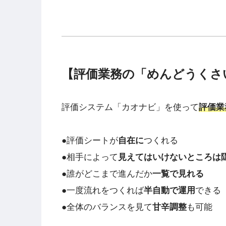
【評価業務の「めんどうくさ
評価システム「カオナビ」を使って
評価業
●評価シートが
自在に
つくれる
●相手によって
見えてはいけないところは
●誰がどこまで進んだか
一覧で見れる
●一度流れをつくれば
半自動で運用
できる
●全体のバランスを見て
甘辛調整
も可能