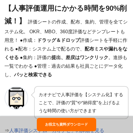
【人事評価運用にかかる時間を90%削
減！】
評価シートの作成、配布、集約、管理を全てシ
ステム化。 OKR、MBO、360度評価などテンプレートも
用意！ ●作成：
ドラッグ＆ドロップ
評価シートを手軽に作
れる ●配布：システム上で配るので、
配布ミスや漏れをな
くせる
●集約：評価の
提出、差戻はワンクリック
。進捗も
一覧でわかる ●管理：過去の結果も社員ごとにデータ化
し、
パッと検索できる
カオナビで人事評価を【システム化】する
ことで、評価の“質”や“納得度”を上げるよ
うな時間の使い方ができます
お役立ち資料ダウンロード
⇒
人事評価システム「カオナビ」の詳細を見る