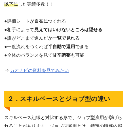
以下に
した実績多数！！
●評価シートが
自在に
つくれる
●相手によって
見えてはいけないところは隠せる
●誰がどこまで進んだか
一覧で見れる
●一度流れをつくれば
半自動で運用
できる
●全体のバランスを見て
甘辛調整
も可能
⇒
カオナビの資料を見てみたい
２．スキルベースとジョブ型の違い
スキルベース組織と対比する形で、ジョブ型雇用が挙げら
れることがあります。ジョブ型雇用とは、特定の職務内容