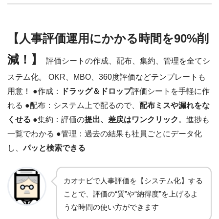
【人事評価運用にかかる時間を90%削
減！】
評価シートの作成、配布、集約、管理を全てシ
ステム化。 OKR、MBO、360度評価などテンプレートも
用意！ ●作成：
ドラッグ＆ドロップ
評価シートを手軽に作
れる ●配布：システム上で配るので、
配布ミスや漏れをな
くせる
●集約：評価の
提出、差戻はワンクリック
。進捗も
一覧でわかる ●管理：過去の結果も社員ごとにデータ化
し、
パッと検索できる
カオナビで人事評価を【システム化】する
ことで、評価の“質”や“納得度”を上げるよ
うな時間の使い方ができます