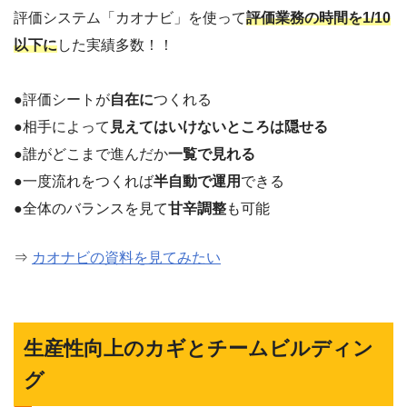
評価システム「カオナビ」を使って
評価業務の時間を1/10
以下に
した実績多数！！
●評価シートが
自在に
つくれる
●相手によって
見えてはいけないところは隠せる
●誰がどこまで進んだか
一覧で見れる
●一度流れをつくれば
半自動で運用
できる
●全体のバランスを見て
甘辛調整
も可能
⇒
カオナビの資料を見てみたい
生産性向上のカギとチームビルディン
グ