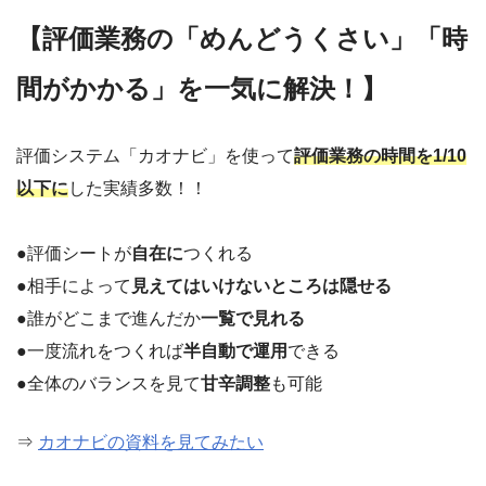
【評価業務の「めんどうくさい」「時
間がかかる」を一気に解決！】
評価システム「カオナビ」を使って
評価業務の時間を1/10
以下に
した実績多数！！
●評価シートが
自在に
つくれる
●相手によって
見えてはいけないところは隠せる
●誰がどこまで進んだか
一覧で見れる
●一度流れをつくれば
半自動で運用
できる
●全体のバランスを見て
甘辛調整
も可能
⇒
カオナビの資料を見てみたい