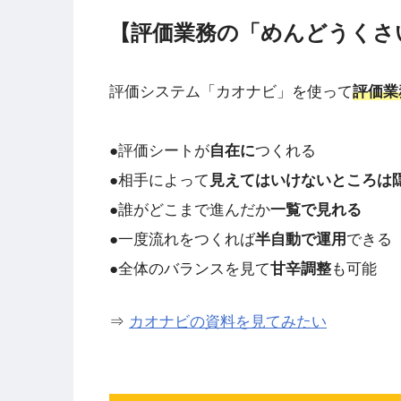
【評価業務の「めんどうくさ
評価システム「カオナビ」を使って
評価業
●評価シートが
自在に
つくれる
●相手によって
見えてはいけないところは
●誰がどこまで進んだか
一覧で見れる
●一度流れをつくれば
半自動で運用
できる
●全体のバランスを見て
甘辛調整
も可能
⇒
カオナビの資料を見てみたい