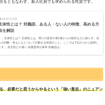
任をともなわず、新入社員でも求められる性質です。
2024.07.09
主体性とは？ 対義語、ある人・ない人の特徴、高める方
法を解説
１．主体性とは？ 主体性とは、周りの意見や第3者からの指示などに頼らず、自
らの判断・考えにもとづいて行動する性質のこと。ここでは下記3つから説明し
ます。 自主性との違い 自責思考が基本 対義語は...
る、必要だと思うからやるという「強い意志」のニュアン