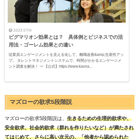
2023.07.14
ピグマリオン効果とは？ 具体例とビジネスでの活
用法・ゴーレム効果との違い
従業員エンゲージメントを見える化して、離職改善&amp;生産性アッ
プ。 タレントマネジメントシステムで、時間がかかるエンゲージメ
ント調査を解決！ ⇒ 【公式】https://www.kaona...
マズローの欲求5段階説
マズローの欲求5段階説は、
生きるための生理的欲求や、
安全欲求、社会的欲求（群れを作りたいなど）が満たされ
てはじめて、さらに高い次元の、「他者から認められた