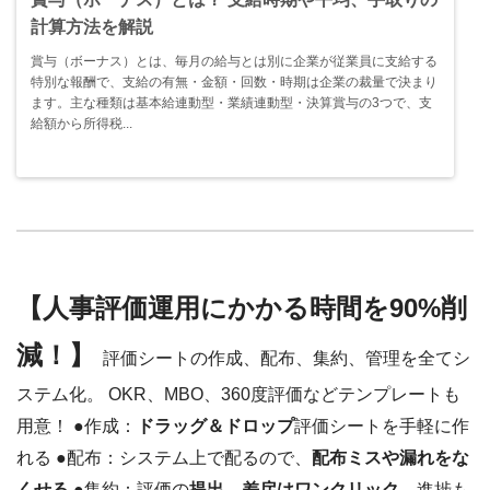
計算方法を解説
賞与（ボーナス）とは、毎月の給与とは別に企業が従業員に支給する
特別な報酬で、支給の有無・金額・回数・時期は企業の裁量で決まり
ます。主な種類は基本給連動型・業績連動型・決算賞与の3つで、支
給額から所得税...
【人事評価運用にかかる時間を90%削
減！】
評価シートの作成、配布、集約、管理を全てシ
ステム化。 OKR、MBO、360度評価などテンプレートも
用意！ ●作成：
ドラッグ＆ドロップ
評価シートを手軽に作
れる ●配布：システム上で配るので、
配布ミスや漏れをな
くせる
●集約：評価の
提出、差戻はワンクリック
。進捗も