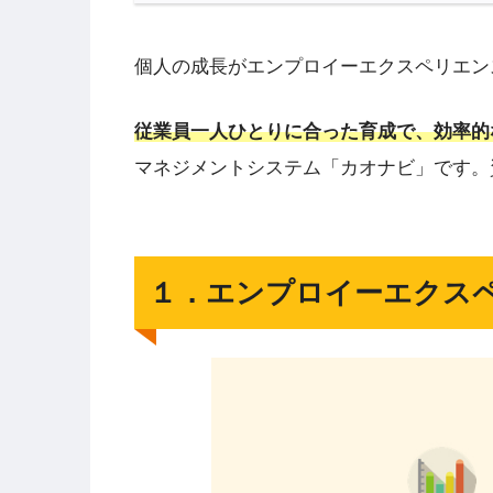
個人の成長がエンプロイーエクスペリエン
従業員一人ひとりに合った育成で、効率的
マネジメントシステム「カオナビ」です。
１．エンプロイーエクスペ