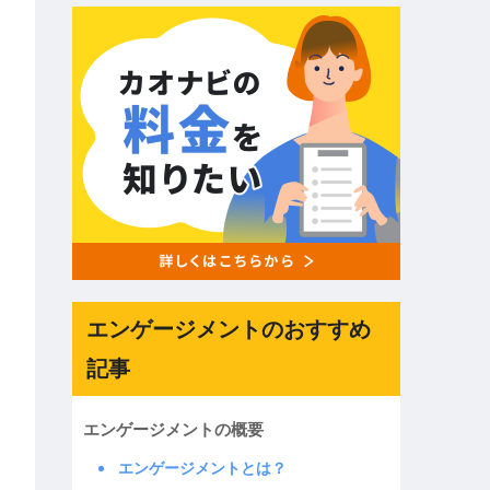
エンゲージメントのおすすめ
記事
エンゲージメントの概要
エンゲージメントとは？