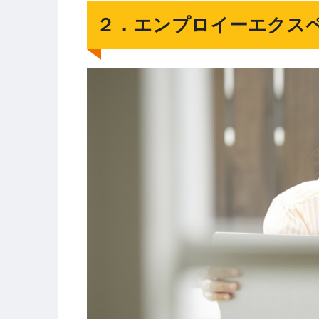
２．エンプロイーエクス