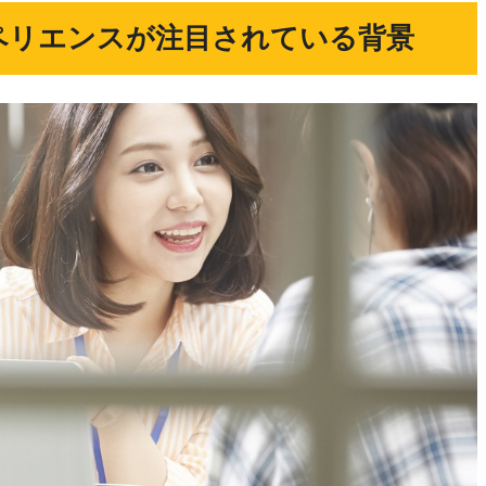
ペリエンスが注目されている背景