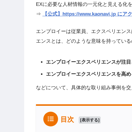
EXに必要な人材情報の一元化と見える化
⇒
【公式】https://www.kaonavi.j
エンプロイーは従業員、エクスペリエンス
エンスとは、どのような意味を持っている
エンプロイーエクスペリエンスが注目
エンプロイーエクスペリエンスを高め
などについて、具体的な取り組み事例を交
目次
[
表示する
]