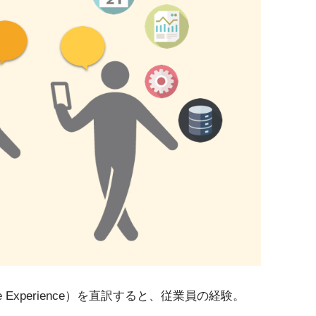
 Experience）を直訳すると、従業員の経験。