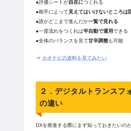
●評価シートが
自在に
つくれる
●相手によって
見えてはいけないところは
●誰がどこまで進んだか
一覧で見れる
●一度流れをつくれば
半自動で運用
できる
●全体のバランスを見て
甘辛調整
も可能
⇒
カオナビの資料を見てみたい
２．デジタルトランスフ
の違い
DXを推進する際にまず知っておきたいの