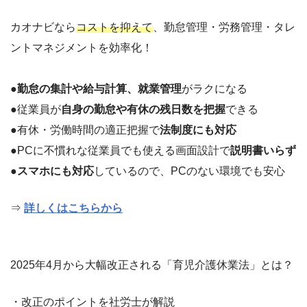
カオナビなら
コストを抑えて
、勤怠管理・労務管理・タレ
ントマネジメントを効率化！
●
勤怠の集計や給与計算、就業管理
がラクになる
●従業員が
自身の勤怠や有休の残日数を把握
できる
●有休・労働時間の適正把握で
法制度にも対応
●PCに不慣れな従業員でも使える画面設計で
説明書いらず
●
スマホにも対応
しているので、PCのない環境でも安心
⇒
詳しくはこちらから
2025年4月から大幅改正される「育児介護休業法」とは？
・改正のポイントを社労士が解説