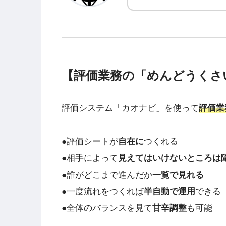
【評価業務の「めんどうくさ
評価システム「カオナビ」を使って
評価業
●評価シートが
自在に
つくれる
●相手によって
見えてはいけないところは
●誰がどこまで進んだか
一覧で見れる
●一度流れをつくれば
半自動で運用
できる
●全体のバランスを見て
甘辛調整
も可能