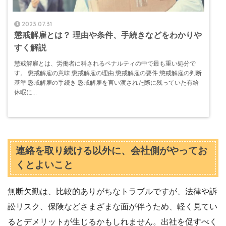
2023.07.31
懲戒解雇とは？ 理由や条件、手続きなどをわかりや
すく解説
懲戒解雇とは、労働者に科されるペナルティの中で最も重い処分で
す。 懲戒解雇の意味 懲戒解雇の理由 懲戒解雇の要件 懲戒解雇の判断
基準 懲戒解雇の手続き 懲戒解雇を言い渡された際に残っていた有給
休暇に...
連絡を取り続ける以外に、会社側がやってお
くとよいこと
無断欠勤は、比較的ありがちなトラブルですが、法律や訴
訟リスク、保険などさまざまな面が伴うため、軽く見てい
るとデメリットが生じるかもしれません。出社を促すべく