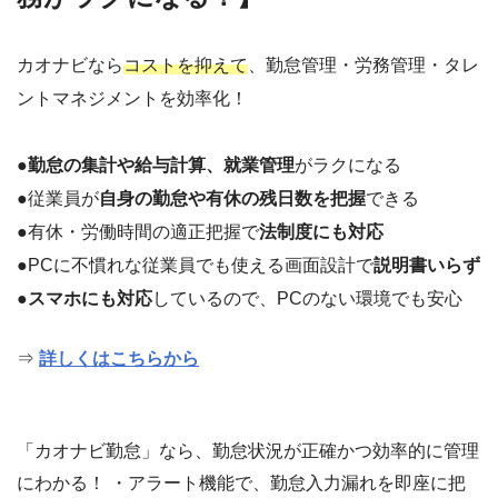
カオナビなら
コストを抑えて
、勤怠管理・労務管理・タレ
ントマネジメントを効率化！
●
勤怠の集計や給与計算、就業管理
がラクになる
●従業員が
自身の勤怠や有休の残日数を把握
できる
●有休・労働時間の適正把握で
法制度にも対応
●PCに不慣れな従業員でも使える画面設計で
説明書いらず
●
スマホにも対応
しているので、PCのない環境でも安心
⇒
詳しくはこちらから
「カオナビ勤怠」なら、勤怠状況が正確かつ効率的に管理
にわかる！ ・アラート機能で、勤怠入力漏れを即座に把