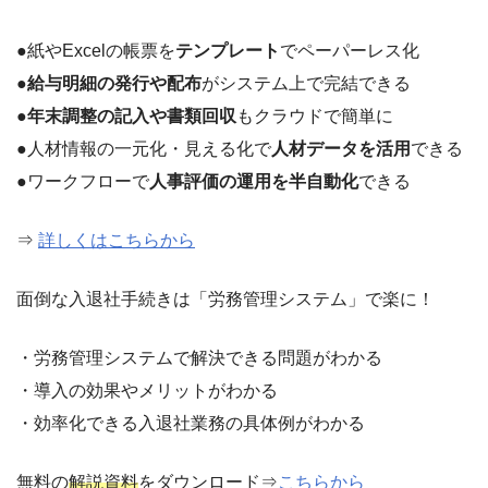
●紙やExcelの帳票を
テンプレート
でペーパーレス化
●
給与明細の発行や配布
がシステム上で完結できる
●
年末調整の記入や書類回収
もクラウドで簡単に
●人材情報の一元化・見える化で
人材データを活用
できる
●ワークフローで
人事評価の運用を半自動化
できる
⇒
詳しくはこちらから
面倒な入退社手続きは「労務管理システム」で楽に！
・労務管理システムで解決できる問題がわかる
・導入の効果やメリットがわかる
・効率化できる入退社業務の具体例がわかる
無料の
解説資料
をダウンロード⇒
こちらから