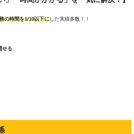
務の時間を1/10以下に
した実績多数！！
隠せる
係