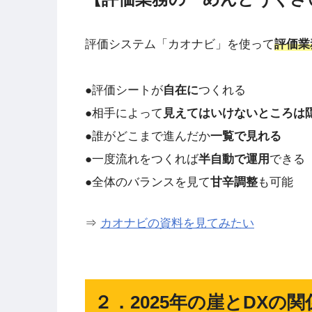
評価システム「カオナビ」を使って
評価業
●評価シートが
自在に
つくれる
●相手によって
見えてはいけないところは
●誰がどこまで進んだか
一覧で見れる
●一度流れをつくれば
半自動で運用
できる
●全体のバランスを見て
甘辛調整
も可能
⇒
カオナビの資料を見てみたい
２．2025年の崖とDXの関