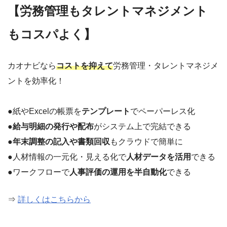
【労務管理もタレントマネジメント
もコスパよく】
カオナビなら
コストを抑えて
労務管理・タレントマネジメ
ントを効率化！
●紙やExcelの帳票を
テンプレート
でペーパーレス化
●
給与明細の発行や配布
がシステム上で完結できる
●
年末調整の記入や書類回収
もクラウドで簡単に
●人材情報の一元化・見える化で
人材データを活用
できる
●ワークフローで
人事評価の運用を半自動化
できる
⇒
詳しくはこちらから