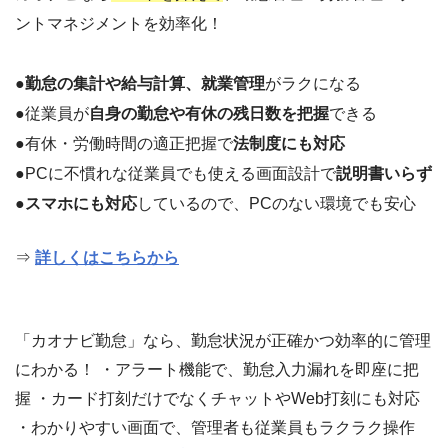
ントマネジメントを効率化！
●
勤怠の集計や給与計算、就業管理
がラクになる
●従業員が
自身の勤怠や有休の残日数を把握
できる
●有休・労働時間の適正把握で
法制度にも対応
●PCに不慣れな従業員でも使える画面設計で
説明書いらず
●
スマホにも対応
しているので、PCのない環境でも安心
⇒
詳しくはこちらから
「カオナビ勤怠」なら、勤怠状況が正確かつ効率的に管理
にわかる！ ・アラート機能で、勤怠入力漏れを即座に把
握 ・カード打刻だけでなくチャットやWeb打刻にも対応
・わかりやすい画面で、管理者も従業員もラクラク操作