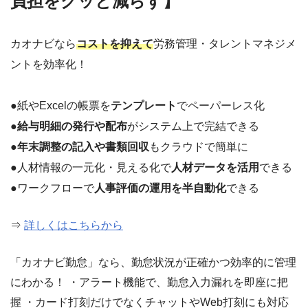
負担をグッと減らす】
カオナビなら
コストを抑えて
労務管理・タレントマネジメ
ントを効率化！
●紙やExcelの帳票を
テンプレート
でペーパーレス化
●
給与明細の発行や配布
がシステム上で完結できる
●
年末調整の記入や書類回収
もクラウドで簡単に
●人材情報の一元化・見える化で
人材データを活用
できる
●ワークフローで
人事評価の運用を半自動化
できる
⇒
詳しくはこちらから
「カオナビ勤怠」なら、勤怠状況が正確かつ効率的に管理
にわかる！ ・アラート機能で、勤怠入力漏れを即座に把
握 ・カード打刻だけでなくチャットやWeb打刻にも対応