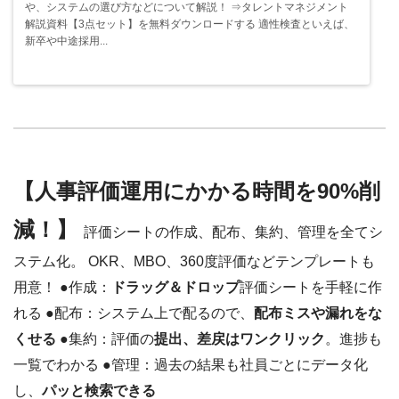
や、システムの選び方などについて解説！ ⇒タレントマネジメント
解説資料【3点セット】を無料ダウンロードする 適性検査といえば、
新卒や中途採用...
【人事評価運用にかかる時間を90%削
減！】
評価シートの作成、配布、集約、管理を全てシ
ステム化。 OKR、MBO、360度評価などテンプレートも
用意！ ●作成：
ドラッグ＆ドロップ
評価シートを手軽に作
れる ●配布：システム上で配るので、
配布ミスや漏れをな
くせる
●集約：評価の
提出、差戻はワンクリック
。進捗も
一覧でわかる ●管理：過去の結果も社員ごとにデータ化
し、
パッと検索できる