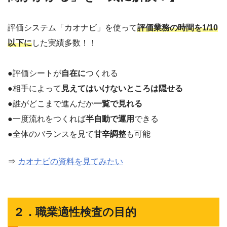
評価システム「カオナビ」を使って
評価業務の時間を1/10
以下に
した実績多数！！
●評価シートが
自在に
つくれる
●相手によって
見えてはいけないところは隠せる
●誰がどこまで進んだか
一覧で見れる
●一度流れをつくれば
半自動で運用
できる
●全体のバランスを見て
甘辛調整
も可能
⇒
カオナビの資料を見てみたい
２．職業適性検査の目的