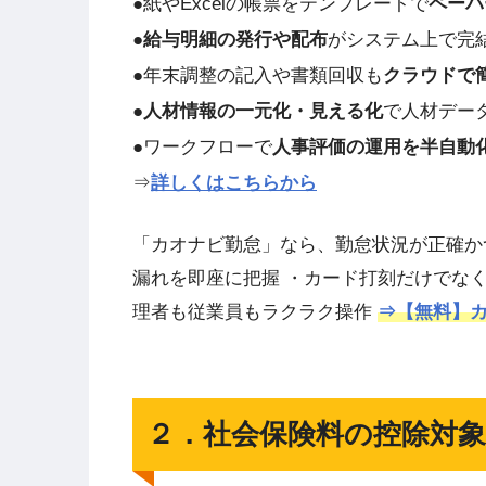
●紙やExcelの帳票をテンプレートで
ペーパ
●
給与明細の発行や配布
がシステム上で完
●年末調整の記入や書類回収も
クラウドで
●
人材情報の一元化・見える化
で人材デー
●ワークフローで
人事評価の運用を半自動
⇒
詳しくはこちらから
「カオナビ勤怠」なら、勤怠状況が正確か
漏れを即座に把握 ・カード打刻だけでなく
理者も従業員もラクラク操作
⇒【無料】カ
２．社会保険料の控除対