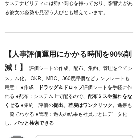
サステナビリティには強い関心を持っており、影響力があ
る彼女の姿勢を見習う人びとも増えています。
【人事評価運用にかかる時間を90%削
減！】
評価シートの作成、配布、集約、管理を全てシ
ステム化。 OKR、MBO、360度評価などテンプレートも
用意！ ●作成：
ドラッグ＆ドロップ
評価シートを手軽に作
れる ●配布：システム上で配るので、
配布ミスや漏れをな
くせる
●集約：評価の
提出、差戻はワンクリック
。進捗も
一覧でわかる ●管理：過去の結果も社員ごとにデータ化
し、
パッと検索できる