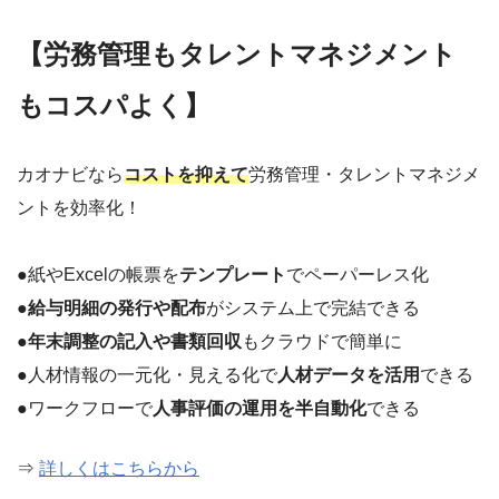
【労務管理もタレントマネジメント
もコスパよく】
カオナビなら
コストを抑えて
労務管理・タレントマネジメ
ントを効率化！
●紙やExcelの帳票を
テンプレート
でペーパーレス化
●
給与明細の発行や配布
がシステム上で完結できる
●
年末調整の記入や書類回収
もクラウドで簡単に
●人材情報の一元化・見える化で
人材データを活用
できる
●ワークフローで
人事評価の運用を半自動化
できる
⇒
詳しくはこちらから