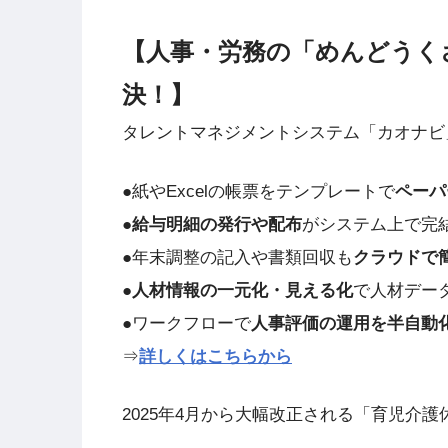
【人事・労務の「めんどうく
決！】
タレントマネジメントシステム「カオナビ
●紙やExcelの帳票をテンプレートで
ペーパ
●
給与明細の発行や配布
がシステム上で完
●年末調整の記入や書類回収も
クラウドで
●
人材情報の一元化・見える化
で人材デー
●ワークフローで
人事評価の運用を半自動
⇒
詳しくはこちらから
2025年4月から大幅改正される「育児介