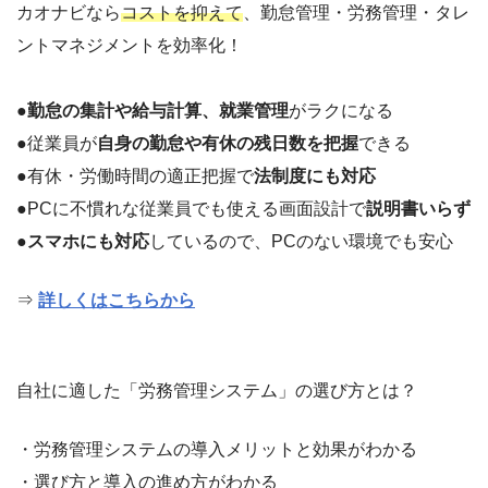
カオナビなら
コストを抑えて
、勤怠管理・労務管理・タレ
ントマネジメントを効率化！
●
勤怠の集計や給与計算、就業管理
がラクになる
●従業員が
自身の勤怠や有休の残日数を把握
できる
●有休・労働時間の適正把握で
法制度にも対応
●PCに不慣れな従業員でも使える画面設計で
説明書いらず
●
スマホにも対応
しているので、PCのない環境でも安心
⇒
詳しくはこちらから
自社に適した「労務管理システム」の選び方とは？
・労務管理システムの導入メリットと効果がわかる
・選び方と導入の進め方がわかる