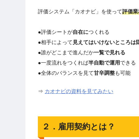
評価システム「カオナビ」を使って
評価業
●評価シートが
自在に
つくれる
●相手によって
見えてはいけないところは
●誰がどこまで進んだか
一覧で見れる
●一度流れをつくれば
半自動で運用
できる
●全体のバランスを見て
甘辛調整
も可能
⇒
カオナビの資料を見てみたい
２．雇用契約とは？