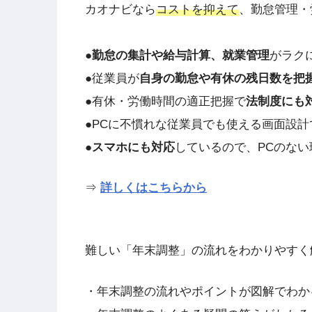
カオナビなら
コストを抑えて
、勤怠管理・
●
勤怠の集計や給与計算、就業管理
がラク
●従業員が
自身の勤怠や有休の残日数を把
●有休・労働時間の適正把握で
法制度にも
●PCに不慣れな従業員でも使える画面設計
●
スマホにも対応
しているので、PCのない
⇒
詳しくはこちらから
難しい「年末調整」の流れをわかりやすく
・年末調整の流れやポイントが図解でわか