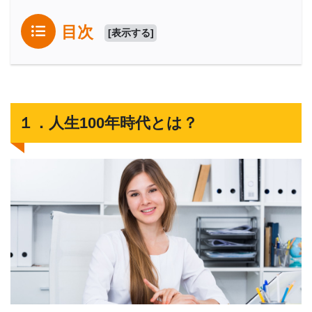
目次
[
表示する
]
１．人生100年時代とは？