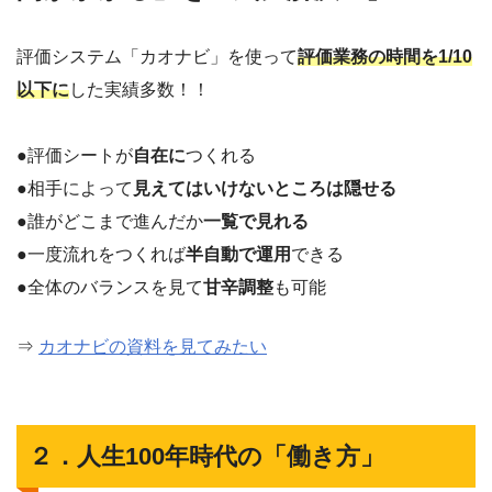
評価システム「カオナビ」を使って
評価業務の時間を1/10
以下に
した実績多数！！
●評価シートが
自在に
つくれる
●相手によって
見えてはいけないところは隠せる
●誰がどこまで進んだか
一覧で見れる
●一度流れをつくれば
半自動で運用
できる
●全体のバランスを見て
甘辛調整
も可能
⇒
カオナビの資料を見てみたい
２．人生100年時代の「働き方」