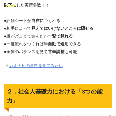
以下に
した実績多数！！
●評価シートが
自在に
つくれる
●相手によって
見えてはいけないところは隠せる
●誰がどこまで進んだか
一覧で見れる
●一度流れをつくれば
半自動で運用
できる
●全体のバランスを見て
甘辛調整
も可能
⇒
カオナビの資料を見てみたい
２．社会人基礎力における「3つの能
力」