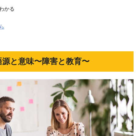
わかる
ら
語源と意味〜障害と教育〜