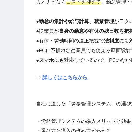
カオナビなら
コストを抑えて
、勤怠管理・
●
勤怠の集計や給与計算、就業管理
がラク
●従業員が
自身の勤怠や有休の残日数を把
●有休・労働時間の適正把握で
法制度にも
●PCに不慣れな従業員でも使える画面設計
●
スマホにも対応
しているので、PCのない
⇒
詳しくはこちらから
自社に適した「労務管理システム」の選び
・労務管理システムの導入メリットと効果
・選び方と導入の進め方がわかる