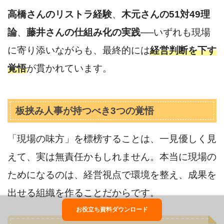
高橋さんのリストラ経験
、
木元さんの51対49理
論
、
藤井さんの仕組み化の実践
──いずれも現場
に寄り添いながらも、最終的には
経営判断を下す
覚悟
が貫かれています。
板挟み人事が持つべき3つの覚悟
「現場の味方」を標榜することは、一見優しく見
えて、実は無責任かもしれません。本当に現場の
ためになるのは、経営視点で環境を整え、成果を
出せる組織を作ることだからです。
お役立ち資料ダウンロード