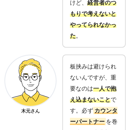
けど、
経営者のつ
もりで考えないと
やってられなかっ
た
。
板挟みは避けられ
ないんですが、重
要なのは
一人で抱
え込まないこと
で
す。必ず
カウンタ
木元さん
ーパートナー
を巻