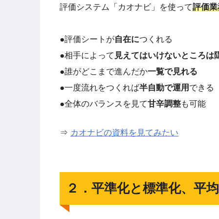
評価システム「カオナビ」を使って
評価業
●評価シートが
自在に
つくれる
●相手によって
見えてはいけないところは
●誰がどこまで進んだか
一覧で見れる
●一度流れをつくれば
半自動で運用
できる
●全体のバランスを見て
甘辛調整
も可能
⇒
カオナビの資料を見てみたい
２．平準化と標準化、平