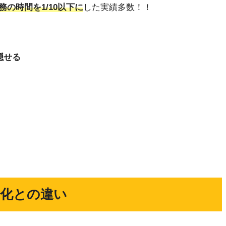
務の時間を1/10以下に
した実績多数！！
隠せる
均化との違い