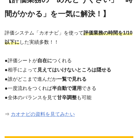
間がかかる」を一気に解決！】
評価システム「カオナビ」を使って
評価業務の時間を1/10
以下に
した実績多数！！
●評価シートが
自在に
つくれる
●相手によって
見えてはいけないところは隠せる
●誰がどこまで進んだか
一覧で見れる
●一度流れをつくれば
半自動で運用
できる
●全体のバランスを見て
甘辛調整
も可能
⇒
カオナビの資料を見てみたい