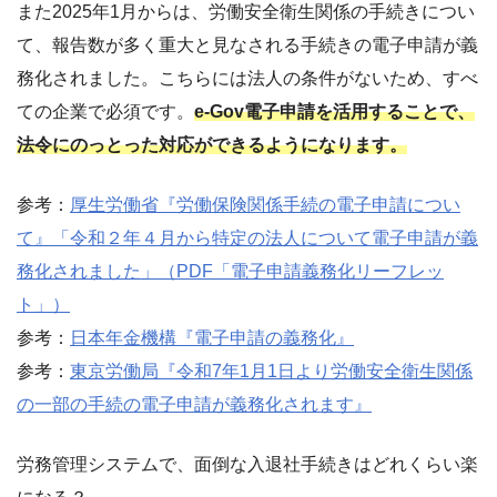
また2025年1月からは、労働安全衛生関係の手続きについ
て、報告数が多く重大と見なされる手続きの電子申請が義
務化されました。こちらには法人の条件がないため、すべ
ての企業で必須です。
e-Gov電子申請を活用することで、
法令にのっとった対応ができるようになります。
参考：
厚生労働省『労働保険関係手続の電子申請につい
て』「令和２年４月から特定の法人について電子申請が義
務化されました」（PDF「電子申請義務化リーフレッ
ト」）
参考：
日本年金機構『電子申請の義務化』
参考：
東京労働局『令和7年1月1日より労働安全衛生関係
の一部の手続の電子申請が義務化されます』
労務管理システムで、面倒な入退社手続きはどれくらい楽