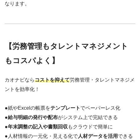
なります。
【労務管理もタレントマネジメント
もコスパよく】
カオナビなら
コストを抑えて
労務管理・タレントマネジメ
ントを効率化！
●紙やExcelの帳票を
テンプレート
でペーパーレス化
●
給与明細の発行や配布
がシステム上で完結できる
●
年末調整の記入や書類回収
もクラウドで簡単に
●人材情報の一元化・見える化で
人材データを活用
できる