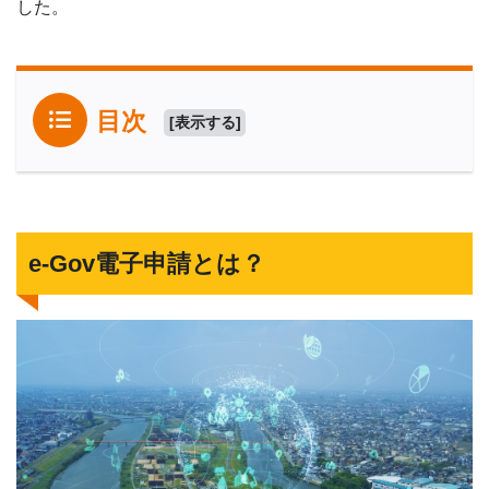
した。
目次
[
表示する
]
e-Gov電子申請とは？